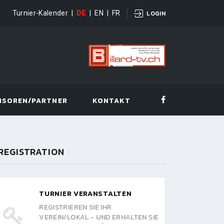
Turnier-Kalender
|
DE
|
EN
|
FR
LOGIN
NSOREN/PARTNER
KONTAKT
REGISTRATION
TURNIER VERANSTALTEN
REGISTRIEREN SIE IHR
VEREIN/LOKAL - UND ERHALTEN SIE