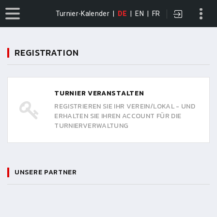
Turnier-Kalender
|
DE
|
EN
|
FR
REGISTRATION
TURNIER VERANSTALTEN
REGISTRIEREN SIE IHR VEREIN/LOKAL - UND
ERHALTEN SIE IHREN ACCOUNT FÜR DIE
TURNIERVERWALTUNG
UNSERE PARTNER