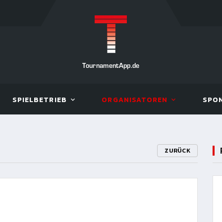
TournamentApp.de
SPIELBETRIEB
ORGANISATOREN
SPO
ZURÜCK