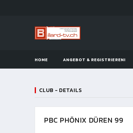
HOME
ANGEBOT & REGISTRIEREN!
CLUB - DETAILS
PBC PHÖNIX DÜREN 99