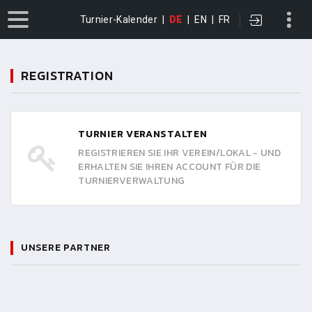
Turnier-Kalender
|
DE
|
EN
|
FR
REGISTRATION
TURNIER VERANSTALTEN
REGISTRIEREN SIE IHR VEREIN/LOKAL - UND
ERHALTEN SIE IHREN ACCOUNT FÜR DIE
TURNIERVERWALTUNG
UNSERE PARTNER