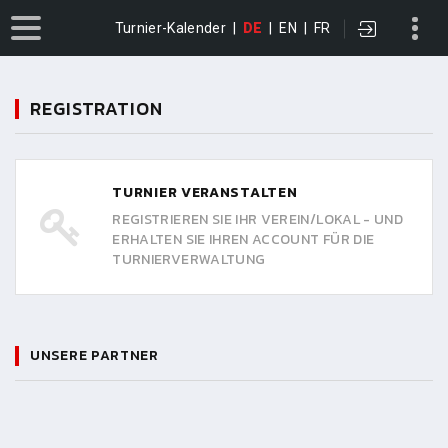
Turnier-Kalender
|
DE
|
EN
|
FR
REGISTRATION
TURNIER VERANSTALTEN
REGISTRIEREN SIE IHR VEREIN/LOKAL - UND
ERHALTEN SIE IHREN ACCOUNT FÜR DIE
TURNIERVERWALTUNG
UNSERE PARTNER