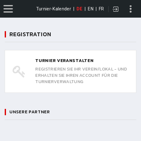
Turnier-Kalender
|
DE
|
EN
|
FR
REGISTRATION
TURNIER VERANSTALTEN
REGISTRIEREN SIE IHR VEREIN/LOKAL - UND
ERHALTEN SIE IHREN ACCOUNT FÜR DIE
TURNIERVERWALTUNG
UNSERE PARTNER