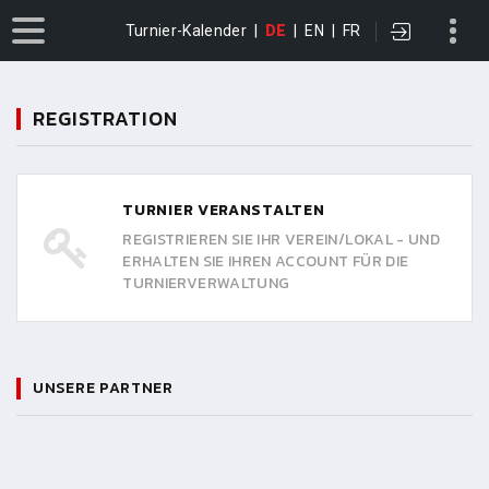
Turnier-Kalender
|
DE
|
EN
|
FR
REGISTRATION
TURNIER VERANSTALTEN
REGISTRIEREN SIE IHR VEREIN/LOKAL - UND
ERHALTEN SIE IHREN ACCOUNT FÜR DIE
TURNIERVERWALTUNG
UNSERE PARTNER