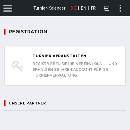
Turnier-Kalender
|
DE
|
EN
|
FR
REGISTRATION
TURNIER VERANSTALTEN
REGISTRIEREN SIE IHR VEREIN/LOKAL - UND
ERHALTEN SIE IHREN ACCOUNT FÜR DIE
TURNIERVERWALTUNG
UNSERE PARTNER