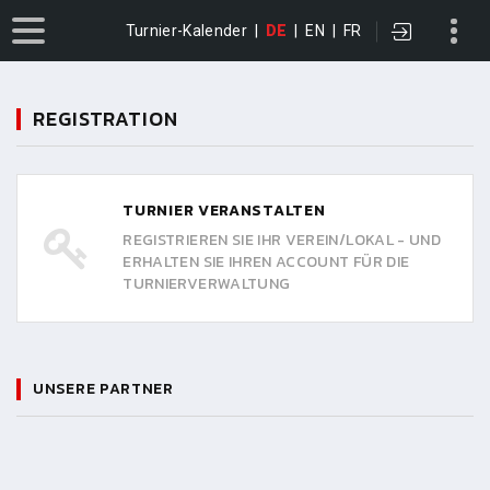
Turnier-Kalender
|
DE
|
EN
|
FR
REGISTRATION
TURNIER VERANSTALTEN
REGISTRIEREN SIE IHR VEREIN/LOKAL - UND
ERHALTEN SIE IHREN ACCOUNT FÜR DIE
TURNIERVERWALTUNG
UNSERE PARTNER