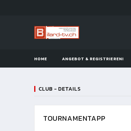
HOME
ANGEBOT & REGISTRIEREN!
CLUB - DETAILS
TOURNAMENTAPP