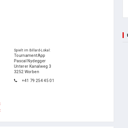
Spielt im Billard-Lokal:
TournamentApp
Pascal Nydegger
Unterer Kanalweg 3
3252 Worben
+41 79 254 45 01