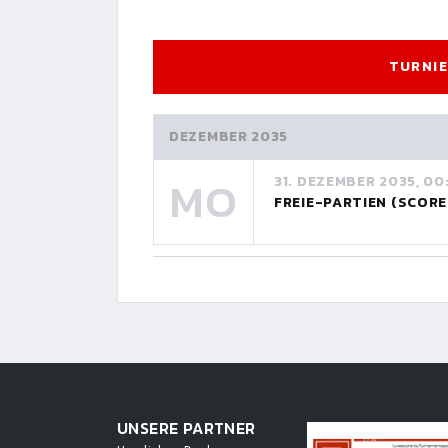
TURNIE
DEZEMBER 2035
MO
31. DEZEMBER 2035, 00
FREIE-PARTIEN (SCOR
UNSERE PARTNER