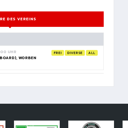
RE DES VEREINS
:00 UHR
FREI
DIVERSE
ALL
EBOARD), WORBEN