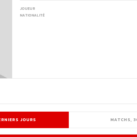
JOUEUR
NATIONALITÉ
ERNIERS JOURS
MATCHS, 3