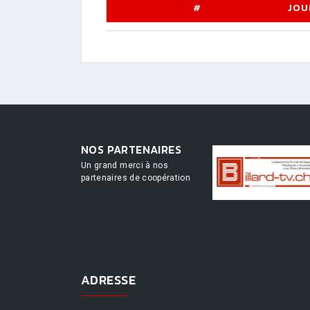
#
JOU
NOS PARTENAIRES
Un grand merci à nos
partenaires de coopération
ADRESSE