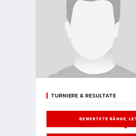
TURNIERE & RESULTATE
BEWERTETE RÄNGE, LE