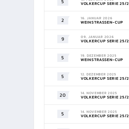
5
VOLKERCUP SERIE 25/
16. JANUAR 2026
2
WEINSTRASSEN-CUP
09. JANUAR 2026
9
VOLKERCUP SERIE 25/
19. DEZEMBER 2025
5
WEINSTRASSEN-CUP
12. DEZEMBER 2025
5
VOLKERCUP SERIE 25/
14. NOVEMBER 2025
20
VOLKERCUP SERIE 25/
14. NOVEMBER 2025
5
VOLKERCUP SERIE 25/