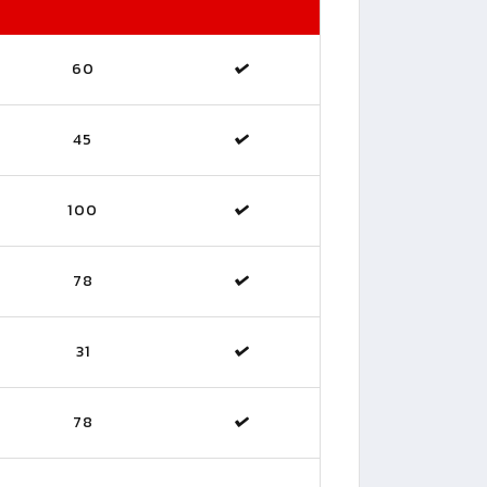
60
45
100
78
31
78