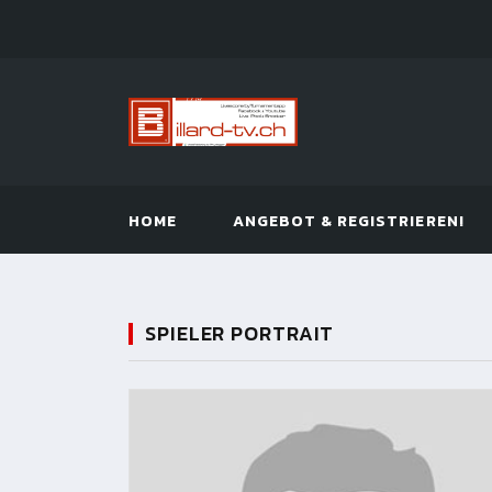
HOME
ANGEBOT & REGISTRIEREN!
SPIELER PORTRAIT
11