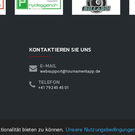
KONTAKTIEREN SIE UNS
E-MAIL
websupport@tournamentapp.de
TELEFON
+41 79 245 45 01
ionalität bieten zu können.
Unsere Nutzungsbedingunge
RNAMENTAPP.DE
©
2026
|
DESIGN BY
WPPN
|
UNSERE NUTZUNGSBEDINGUN