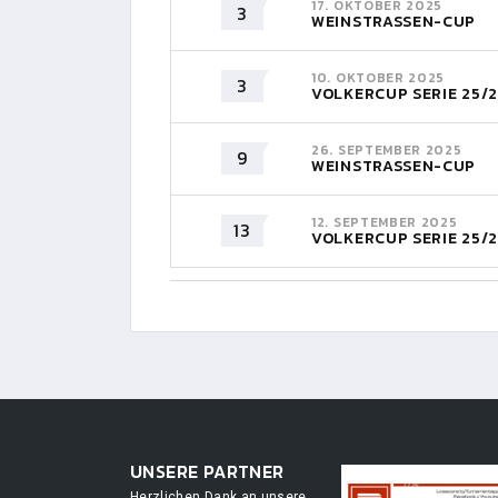
17. OKTOBER 2025
3
WEINSTRASSEN-CUP
10. OKTOBER 2025
3
VOLKERCUP SERIE 25/
26. SEPTEMBER 2025
9
WEINSTRASSEN-CUP
12. SEPTEMBER 2025
13
VOLKERCUP SERIE 25/
UNSERE PARTNER
Herzlichen Dank an unsere