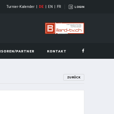
Turnier-Kalender
|
DE
|
EN
|
FR
LOGIN
NSOREN/PARTNER
KONTAKT
ZURÜCK