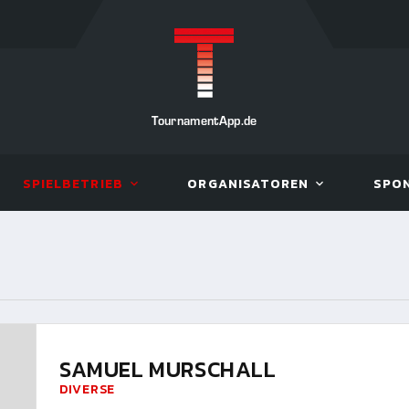
TournamentApp.de
SPIELBETRIEB
ORGANISATOREN
SPO
SAMUEL MURSCHALL
DIVERSE