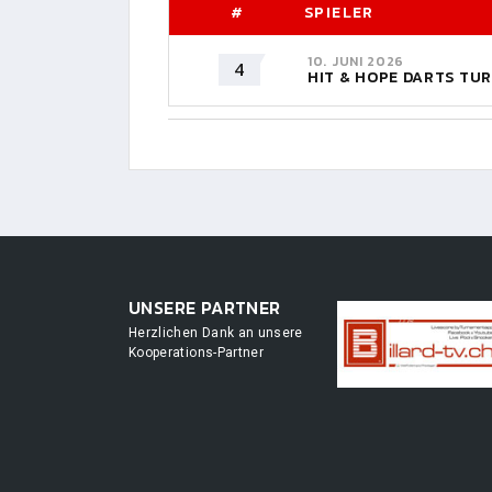
#
SPIELER
10. JUNI 2026
4
HIT & HOPE DARTS TU
UNSERE PARTNER
Herzlichen Dank an unsere
Kooperations-Partner