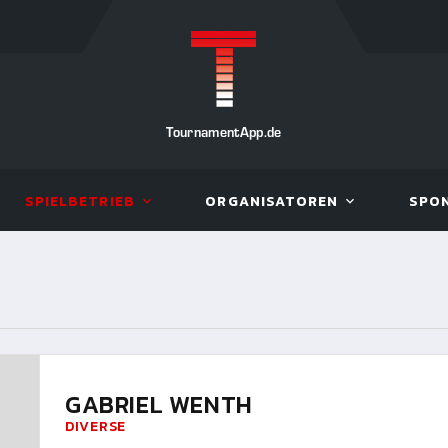
TournamentApp.de
SPIELBETRIEB
ORGANISATOREN
SPO
GABRIEL WENTH
DIVERSE