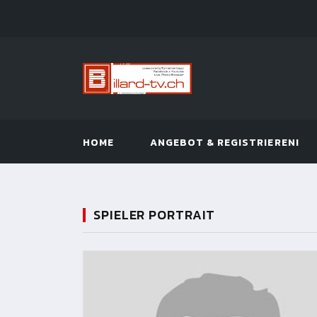
HOME
ANGEBOT & REGISTRIEREN!
SPIELER PORTRAIT
11