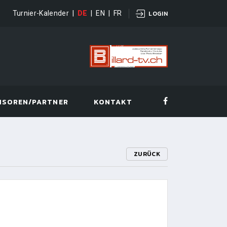
Turnier-Kalender
|
DE
|
EN
|
FR
LOGIN
NSOREN/PARTNER
KONTAKT
ZURÜCK