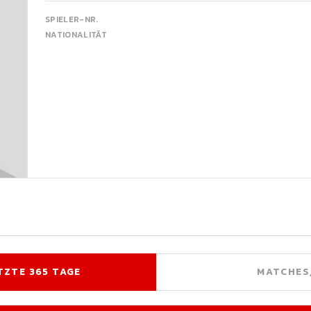
SPIELER-NR.
NATIONALITÄT
TZTE 365 TAGE
MATCHES,