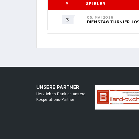
#
SPIELER
05. MAI 2026
3
DIENSTAG TURNIER JO
UNSERE PARTNER
Herzlichen Dank an unsere
Kooperations-Partner