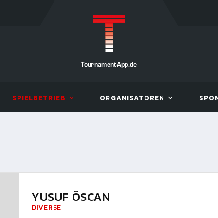
TournamentApp.de
SPIELBETRIEB
ORGANISATOREN
SPO
YUSUF ÖSCAN
DIVERSE