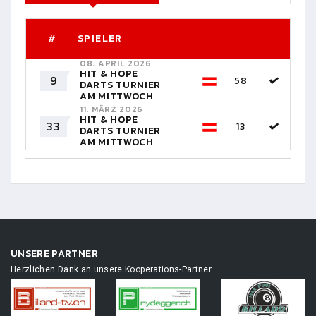
#
SPIELER
08. APRIL 2026
HIT & HOPE
9
58
DARTS TURNIER
AM MITTWOCH
11. MÄRZ 2026
HIT & HOPE
33
13
DARTS TURNIER
AM MITTWOCH
UNSERE PARTNER
Herzlichen Dank an unsere Kooperations-Partner