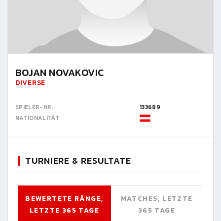
BOJAN NOVAKOVIC
DIVERSE
SPIELER-NR.
133689
NATIONALITÄT
TURNIERE & RESULTATE
BEWERTETE RÄNGE,
MATCHES, LETZTE
LETZTE 365 TAGE
365 TAGE