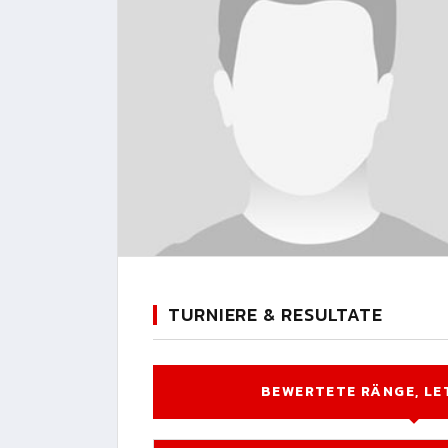
TURNIERE & RESULTATE
BEWERTETE RÄNGE, LE