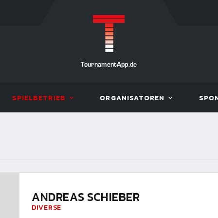
TournamentApp.de
SPIELBETRIEB
ORGANISATOREN
SPO
ANDREAS SCHIEBER
DIVERSE