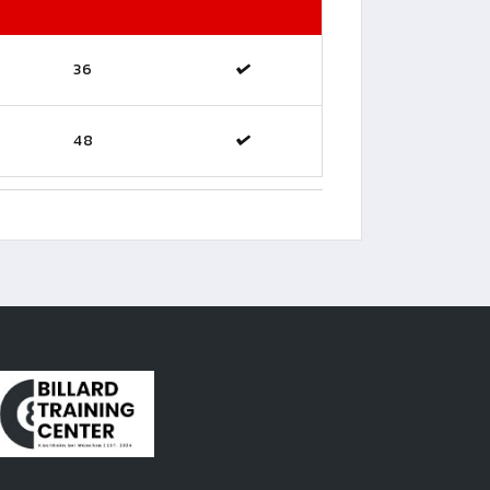
36
48