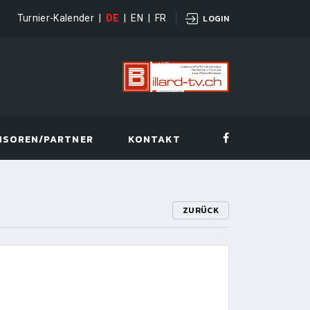
Turnier-Kalender
|
DE
|
EN
|
FR
LOGIN
NSOREN/PARTNER
KONTAKT
ZURÜCK