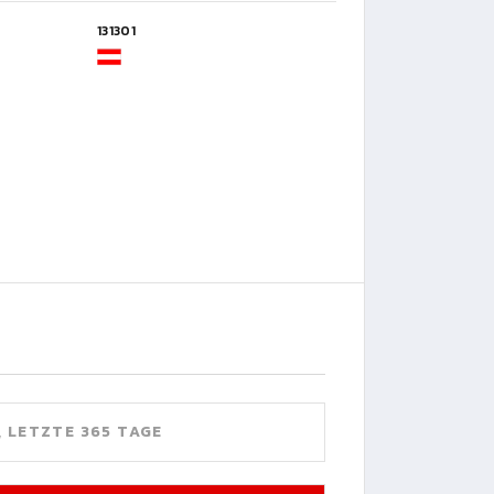
131301
 LETZTE 365 TAGE