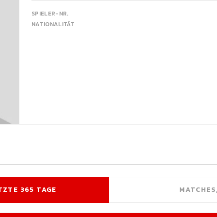
SPIELER-NR.
NATIONALITÄT
TZTE 365 TAGE
MATCHES,