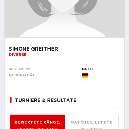
SIMONE GREITHER
DIVERSE
SPIELER-NR.
130534
NATIONALITÄT
TURNIERE & RESULTATE
BEWERTETE RÄNGE,
MATCHES, LETZTE