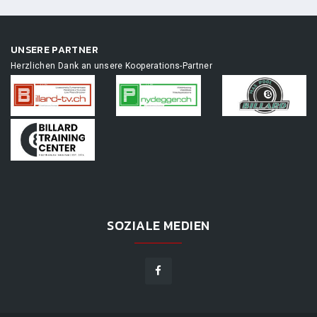
UNSERE PARTNER
Herzlichen Dank an unsere Kooperations-Partner
SOZIALE MEDIEN