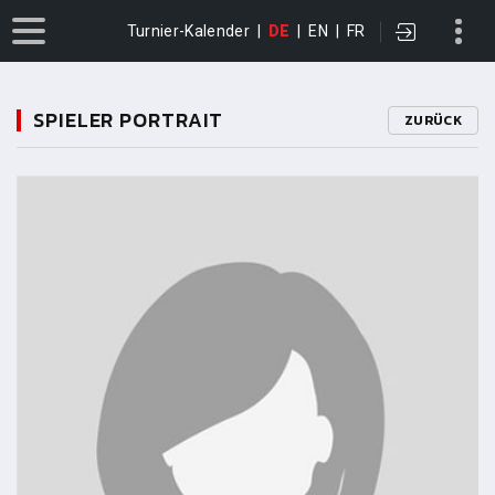
Turnier-Kalender
|
DE
|
EN
|
FR
SPIELER PORTRAIT
ZURÜCK
11