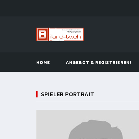
HOME
ANGEBOT & REGISTRIEREN!
SPIELER PORTRAIT
11