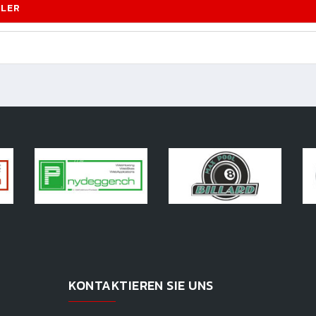
ELER
KONTAKTIEREN SIE UNS