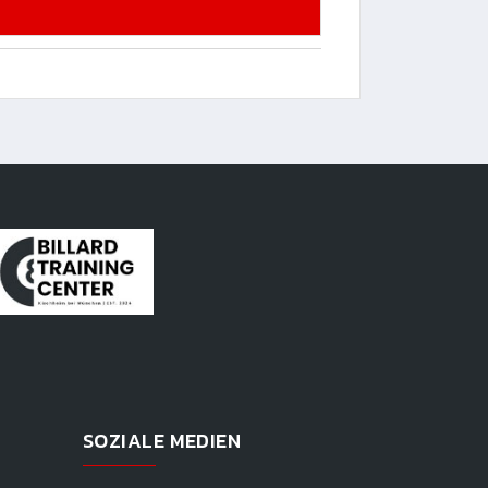
SOZIALE MEDIEN