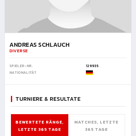
ANDREAS SCHLAUCH
DIVERSE
SPIELER-NR.
129935
NATIONALITÄT
TURNIERE & RESULTATE
BEWERTETE RÄNGE,
MATCHES, LETZTE
LETZTE 365 TAGE
365 TAGE