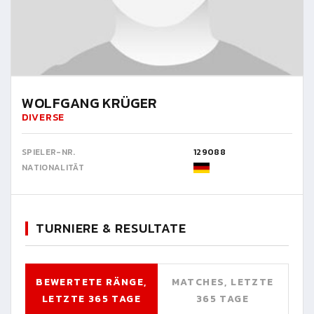
WOLFGANG KRÜGER
DIVERSE
SPIELER-NR.
129088
NATIONALITÄT
TURNIERE & RESULTATE
BEWERTETE RÄNGE,
MATCHES, LETZTE
LETZTE 365 TAGE
365 TAGE