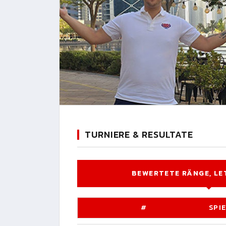
TURNIERE & RESULTATE
BEWERTETE RÄNGE, LE
#
SPI