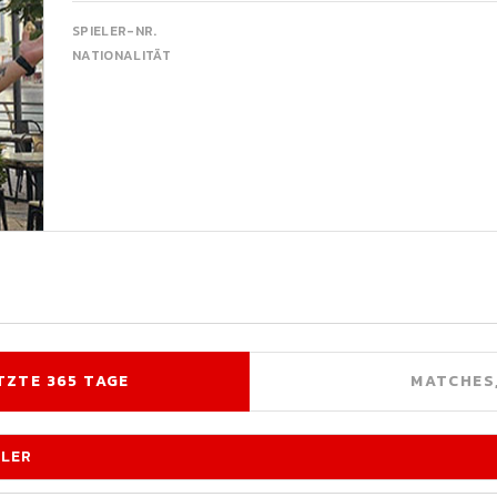
SPIELER-NR.
NATIONALITÄT
TZTE 365 TAGE
MATCHES,
ELER