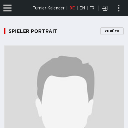
Turnier-Kalender
|
DE
|
EN
|
FR
SPIELER PORTRAIT
ZURÜCK
11