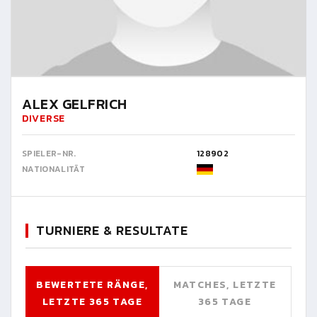
ALEX GELFRICH
DIVERSE
SPIELER-NR.
128902
NATIONALITÄT
TURNIERE & RESULTATE
BEWERTETE RÄNGE,
MATCHES, LETZTE
LETZTE 365 TAGE
365 TAGE