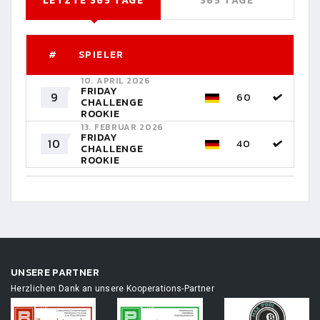
LETZTE 365 TAGE
365 TAGE
#
SPIELER
10. APRIL 2026
FRIDAY
9
60
CHALLENGE
ROOKIE
13. FEBRUAR 2026
FRIDAY
10
40
CHALLENGE
ROOKIE
UNSERE PARTNER
Herzlichen Dank an unsere Kooperations-Partner