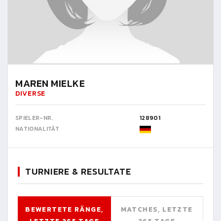
MAREN MIELKE
DIVERSE
SPIELER-NR.
128901
NATIONALITÄT
TURNIERE & RESULTATE
BEWERTETE RÄNGE,
MATCHES, LETZTE