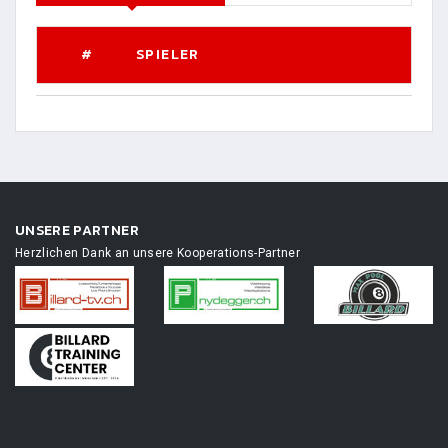
#
SPIELER
UNSERE PARTNER
Herzlichen Dank an unsere Kooperations-Partner