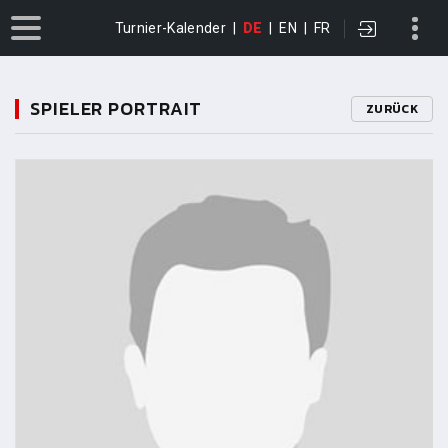
Turnier-Kalender
|
DE
|
EN
|
FR
SPIELER PORTRAIT
ZURÜCK
11