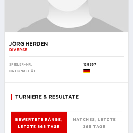
JÖRG HERDEN
DIVERSE
SPIELER-NR.
128857
NATIONALITÄT
TURNIERE & RESULTATE
BEWERTETE RÄNGE,
MATCHES, LETZTE
LETZTE 365 TAGE
365 TAGE