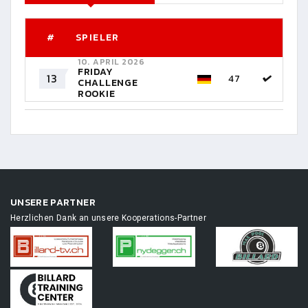
#
SPIELER
10. APRIL 2026
FRIDAY
13
47
CHALLENGE
ROOKIE
UNSERE PARTNER
Herzlichen Dank an unsere Kooperations-Partner