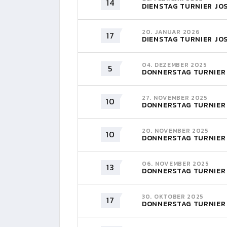
14
DIENSTAG TURNIER JO
20. JANUAR 2026
17
DIENSTAG TURNIER JO
04. DEZEMBER 2025
5
DONNERSTAG TURNIER 
27. NOVEMBER 2025
10
DONNERSTAG TURNIER 
20. NOVEMBER 2025
10
DONNERSTAG TURNIER 
06. NOVEMBER 2025
13
DONNERSTAG TURNIER 
30. OKTOBER 2025
17
DONNERSTAG TURNIER 