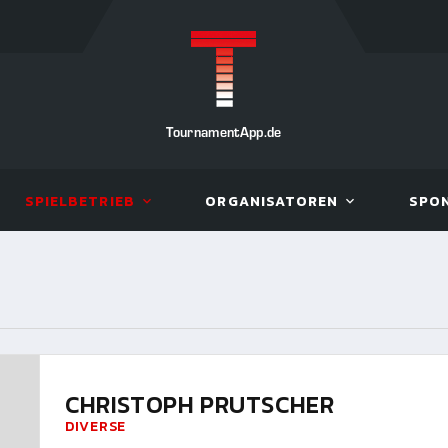
TournamentApp.de
SPIELBETRIEB
ORGANISATOREN
SPO
CHRISTOPH PRUTSCHER
DIVERSE