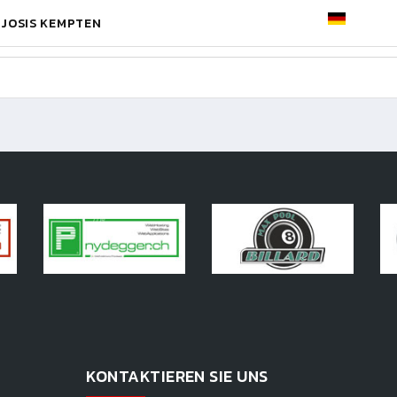
JOSIS KEMPTEN
KONTAKTIEREN SIE UNS