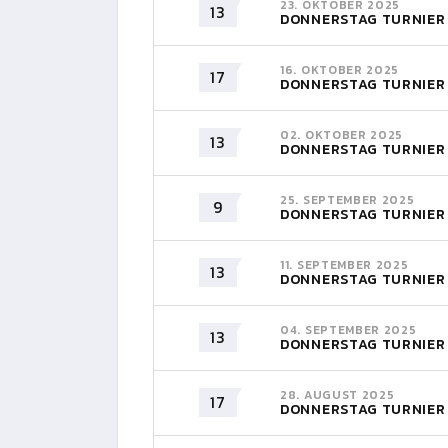
23. OKTOBER 2025
13
DONNERSTAG TURNIER 
16. OKTOBER 2025
17
DONNERSTAG TURNIER 
02. OKTOBER 2025
13
DONNERSTAG TURNIER 
25. SEPTEMBER 2025
9
DONNERSTAG TURNIER 
11. SEPTEMBER 2025
13
DONNERSTAG TURNIER 
04. SEPTEMBER 2025
13
DONNERSTAG TURNIER 
28. AUGUST 2025
17
DONNERSTAG TURNIER 