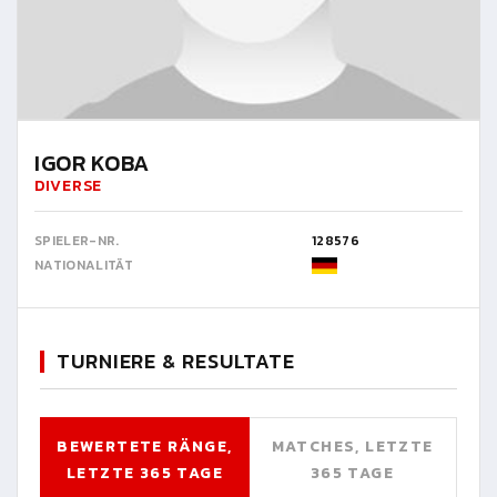
IGOR KOBA
DIVERSE
SPIELER-NR.
128576
NATIONALITÄT
TURNIERE & RESULTATE
BEWERTETE RÄNGE,
MATCHES, LETZTE
LETZTE 365 TAGE
365 TAGE