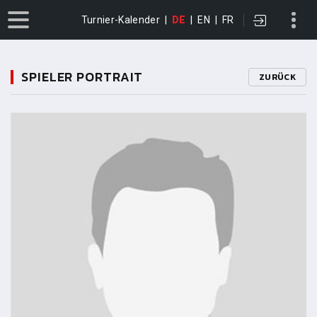
Turnier-Kalender
|
DE
|
EN
|
FR
SPIELER PORTRAIT
ZURÜCK
11