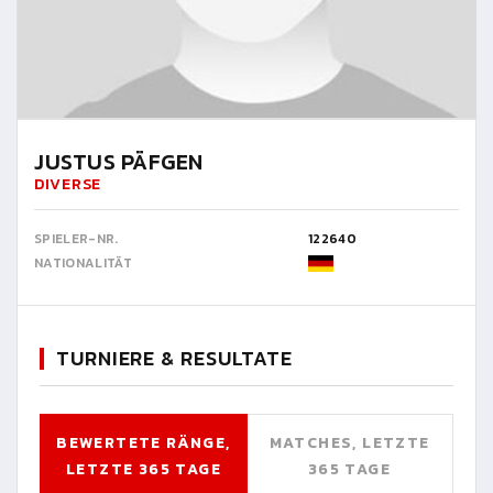
JUSTUS PÄFGEN
DIVERSE
SPIELER-NR.
122640
NATIONALITÄT
TURNIERE & RESULTATE
BEWERTETE RÄNGE,
MATCHES, LETZTE
LETZTE 365 TAGE
365 TAGE