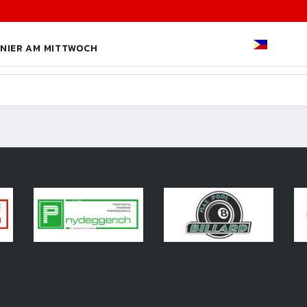
RNIER AM MITTWOCH