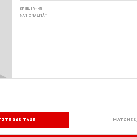
SPIELER-NR.
NATIONALITÄT
TZTE 365 TAGE
MATCHES,