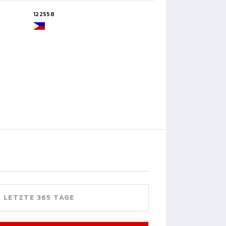
122558
 LETZTE 365 TAGE