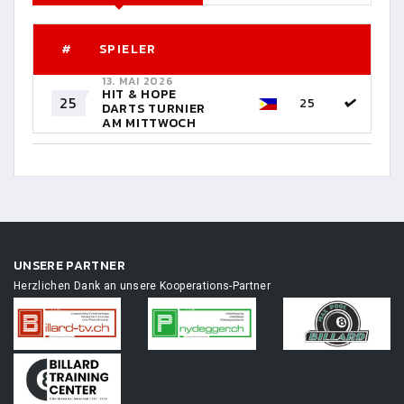
#
SPIELER
13. MAI 2026
HIT & HOPE
25
25
DARTS TURNIER
AM MITTWOCH
UNSERE PARTNER
Herzlichen Dank an unsere Kooperations-Partner