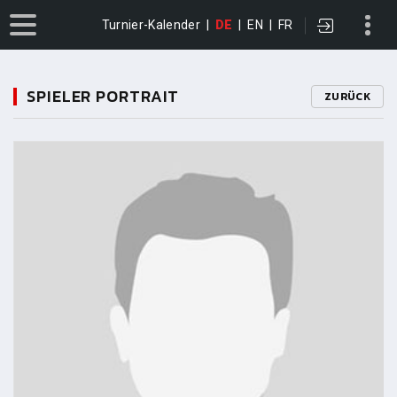
Turnier-Kalender
|
DE
|
EN
|
FR
SPIELER PORTRAIT
ZURÜCK
11