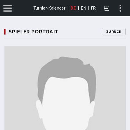
Turnier-Kalender
|
DE
|
EN
|
FR
SPIELER PORTRAIT
ZURÜCK
11