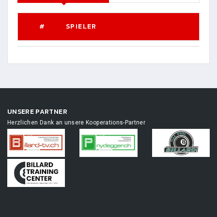
#
SPIELER
UNSERE PARTNER
Herzlichen Dank an unsere Kooperations-Partner