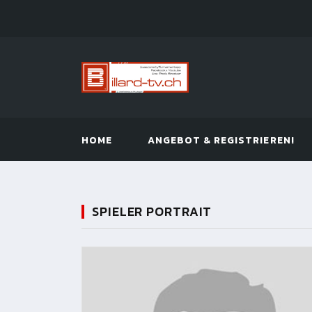
HOME
ANGEBOT & REGISTRIEREN!
SPIELER PORTRAIT
11