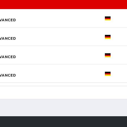
DVANCED
DVANCED
DVANCED
DVANCED