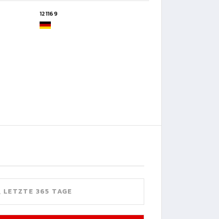
121169
 LETZTE 365 TAGE