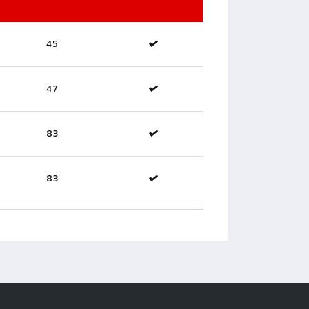
45
47
83
83