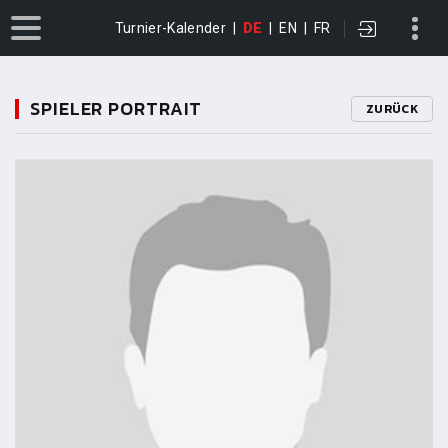
Turnier-Kalender
|
DE
|
EN
|
FR
SPIELER PORTRAIT
ZURÜCK
11