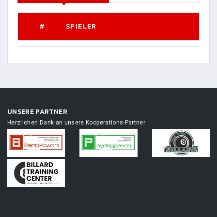
#
SPIELER
UNSERE PARTNER
Herzlichen Dank an unsere Kooperations-Partner