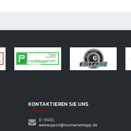
KONTAKTIEREN SIE UNS
E-MAIL
websupport@tournamentapp.de