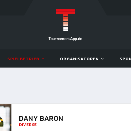
TournamentApp.de
SPIELBETRIEB
ORGANISATOREN
SPO
DANY BARON
DIVERSE