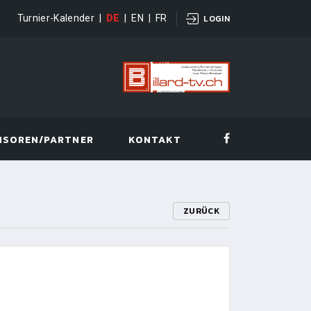
Turnier-Kalender
|
DE
|
EN
|
FR
LOGIN
NSOREN/PARTNER
KONTAKT
ZURÜCK