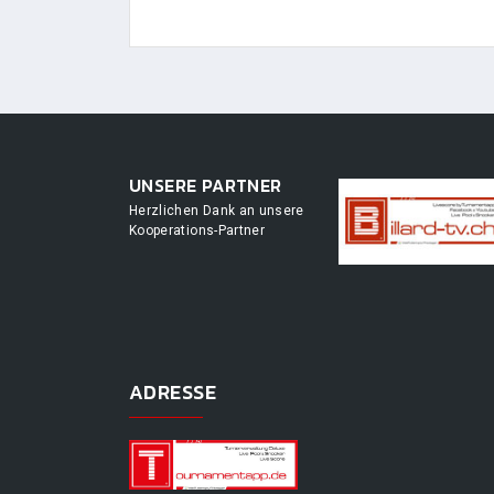
UNSERE PARTNER
Herzlichen Dank an unsere
Kooperations-Partner
ADRESSE