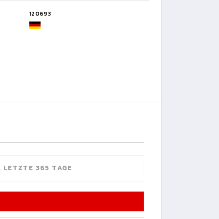
120693
 LETZTE 365 TAGE