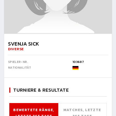
SVENJA SICK
DIVERSE
SPIELER-NR.
103687
NATIONALITÄT
TURNIERE & RESULTATE
BEWERTETE RÄNGE,
MATCHES, LETZTE