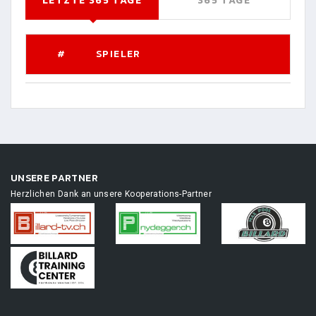
LETZTE 365 TAGE
365 TAGE
#
SPIELER
UNSERE PARTNER
Herzlichen Dank an unsere Kooperations-Partner