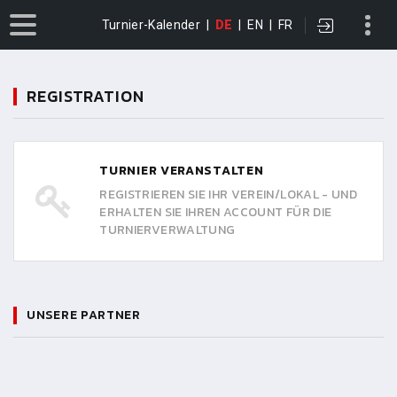
Turnier-Kalender
|
DE
|
EN
|
FR
REGISTRATION
TURNIER VERANSTALTEN
REGISTRIEREN SIE IHR VEREIN/LOKAL - UND
ERHALTEN SIE IHREN ACCOUNT FÜR DIE
TURNIERVERWALTUNG
UNSERE PARTNER