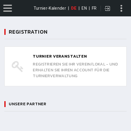
Turnier-Kalender
|
DE
|
EN
|
FR
REGISTRATION
TURNIER VERANSTALTEN
REGISTRIEREN SIE IHR VEREIN/LOKAL - UND
ERHALTEN SIE IHREN ACCOUNT FÜR DIE
TURNIERVERWALTUNG
UNSERE PARTNER