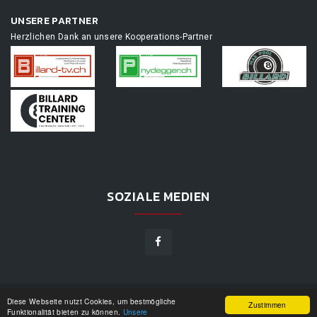
UNSERE PARTNER
Herzlichen Dank an unsere Kooperations-Partner
SOZIALE MEDIEN
Diese Webseite nutzt Cookies, um bestmögliche
TOURNAMENTAPP.DE
©
2026
|
DESIGN BY
WPPN
|
UNSERE
Zustimmen
Funktionalität bieten zu können.
Unsere
NUTZUNGSBEDINGUNGEN
|