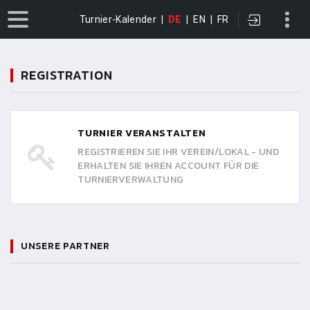
Turnier-Kalender
|
DE
|
EN
|
FR
REGISTRATION
TURNIER VERANSTALTEN
REGISTRIEREN SIE IHR VEREIN/LOKAL - UND
ERHALTEN SIE IHREN ACCOUNT FÜR DIE
TURNIERVERWALTUNG
UNSERE PARTNER