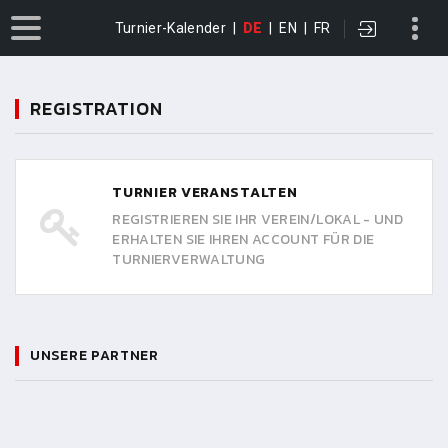
Turnier-Kalender
|
DE
|
EN
|
FR
REGISTRATION
TURNIER VERANSTALTEN
REGISTRIEREN SIE IHR VEREIN/LOKAL - UND
ERHALTEN SIE IHREN ACCOUNT FÜR DIE
TURNIERVERWALTUNG
UNSERE PARTNER