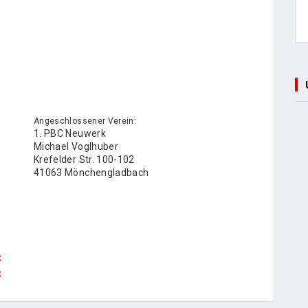
Angeschlossener Verein:
1. PBC Neuwerk
Michael Voglhuber
Krefelder Str. 100-102
41063 Mönchengladbach