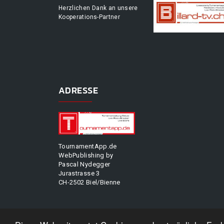
Herzlichen Dank an unsere
Kooperations-Partner
ADRESSE
TournamentApp.de
WebPublishing by
Pascal Nydegger
Jurastrasse 3
CH-2502 Biel/Bienne
TOU