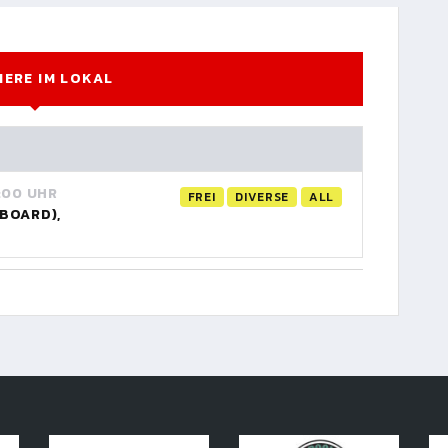
IERE IM LOKAL
:00 UHR
FREI
DIVERSE
ALL
EBOARD),