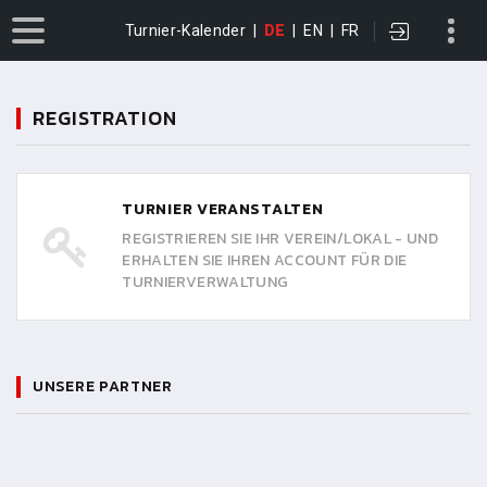
Turnier-Kalender
|
DE
|
EN
|
FR
REGISTRATION
TURNIER VERANSTALTEN
REGISTRIEREN SIE IHR VEREIN/LOKAL - UND
ERHALTEN SIE IHREN ACCOUNT FÜR DIE
TURNIERVERWALTUNG
UNSERE PARTNER