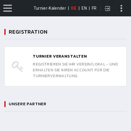
Turnier-Kalender
|
DE
|
EN
|
FR
REGISTRATION
TURNIER VERANSTALTEN
REGISTRIEREN SIE IHR VEREIN/LOKAL - UND
ERHALTEN SIE IHREN ACCOUNT FÜR DIE
TURNIERVERWALTUNG
UNSERE PARTNER