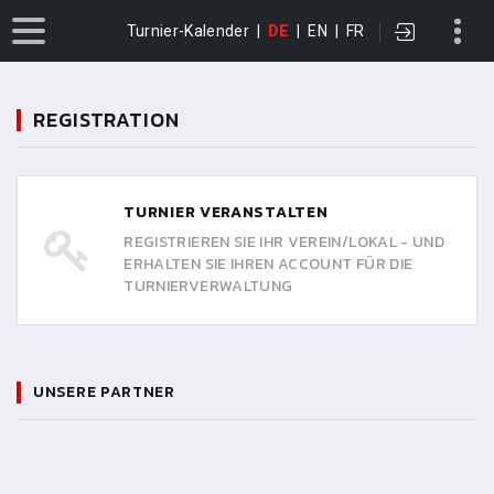
Turnier-Kalender
|
DE
|
EN
|
FR
REGISTRATION
TURNIER VERANSTALTEN
REGISTRIEREN SIE IHR VEREIN/LOKAL - UND
ERHALTEN SIE IHREN ACCOUNT FÜR DIE
TURNIERVERWALTUNG
UNSERE PARTNER