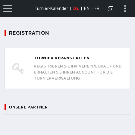
Turnier-Kalender
|
DE
|
EN
|
FR
REGISTRATION
TURNIER VERANSTALTEN
REGISTRIEREN SIE IHR VEREIN/LOKAL - UND
ERHALTEN SIE IHREN ACCOUNT FÜR DIE
TURNIERVERWALTUNG
UNSERE PARTNER