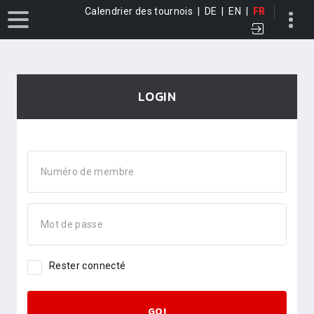
Calendrier des tournois
|
DE
|
EN
|
FR
LOGIN
Numéro de membre
Mot de passe
Rester connecté
GO!