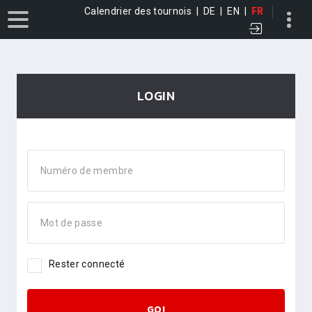
Calendrier des tournois
|
DE
|
EN
|
FR
LOGIN
Numéro de membre
Mot de passe
Rester connecté
GO!