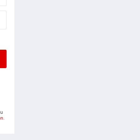
zu
n.